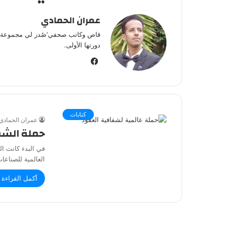
عمران الحمادي
قاص وكاتب صحفي'صُدر لي مجموعةقصص
دورتها الأولى.
ف
ي
س
ب
و
كتابات
عمران الحمادي
ك
حملة الشفا
في البدء كانت ال
العالمية للصناع
أكمل القراءة 