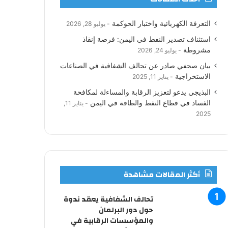
ب
ت
ك
ي
ت
ص
التعرفة الكهربائية واختبار الحوكمة
يوليو 28, 2026
و
ر
د
و
ق
ا
استئناف تصدير النفط في اليمن: فرصة إنقاذ
ك
إ
ب
ر
ل
مشروطة
يوليو 24, 2026
بيان صحفي صادر عن تحالف الشفافية في الصناعات
ن
ا
م
الاستخراجية
يناير 11, 2025
م
و
البذيجي يدعو لتعزيز الرقابة والمساءلة لمكافحة
الفساد في قطاع النفط والطاقة في اليمن
يناير 11,
ق
2025
ع
R
S
أكثر المقالات مشاهدة
S
تحالف الشفافية يعقد ندوة
حول دور البرلمان
والمؤسسات الرقابية في