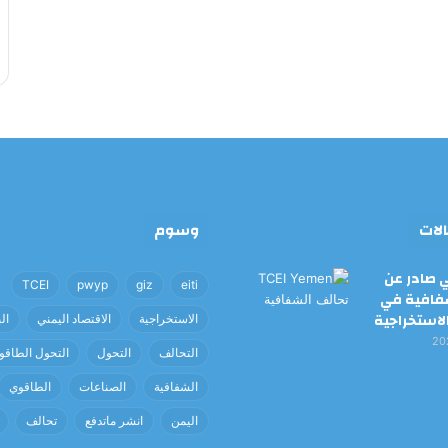
الات
وسوم
 صادر عن
TCEI
pwyp
giz
eiti
فافية في
لاستخراجية
الاستخراجية
الاقتصاد اليمني
الب
التحالف
التحول
التحول الطاقو
الشفافية
الصناعات
الطاقوي
اليمن
انشر ماتدفع
تحالف