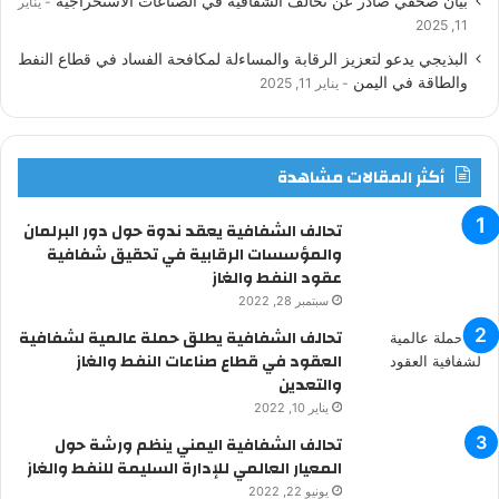
بيان صحفي صادر عن تحالف الشفافية في الصناعات الاستخراجية
يناير
11, 2025
ن
ا
م
البذيجي يدعو لتعزيز الرقابة والمساءلة لمكافحة الفساد في قطاع النفط
والطاقة في اليمن
يناير 11, 2025
م
و
ق
أكثر المقالات مشاهدة
ع
R
تحالف الشفافية يعقد ندوة حول دور البرلمان
والمؤسسات الرقابية في تحقيق شفافية
S
عقود النفط والغاز
سبتمبر 28, 2022
S
تحالف الشفافية يطلق حملة عالمية لشفافية
العقود في قطاع صناعات النفط والغاز
والتعدين
يناير 10, 2022
تحالف الشفافية اليمني ينظم ورشة حول
المعيار العالمي للإدارة السليمة للنفط والغاز
يونيو 22, 2022