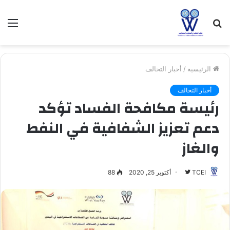
بحث
الق
عن
الرئيسية
/
أخبار التحالف
أخبار التحالف
رئيسة مكافحة الفساد تؤكد
دعم تعزيز الشفافية في النفط
والغاز
TCEI
ت
أكتوبر 25, 2020
88
ا
ب
ع
ع