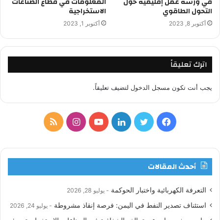
في ورشة عمل إقليمية حول
المعلومات في قطاع الصناعات
التحول الطاقوي
الاستخراجية
أكتوبر 8, 2023
أكتوبر 1, 2023
اترك تعليقاً
يجب أنت تكون
مسجل الدخول
لتضيف تعليقاً.
ف
ت
ل
ي
ا
م
ي
و
ي
و
ن
ل
س
ي
ن
ت
س
خ
أحدث المقالات
ب
ت
ك
ي
ت
ص
التعرفة الكهربائية واختبار الحوكمة
يوليو 28, 2026
و
ر
د
و
ق
ا
استئناف تصدير النفط في اليمن: فرصة إنقاذ مشروطة
يوليو 24, 2026
ك
إ
ب
ر
ل