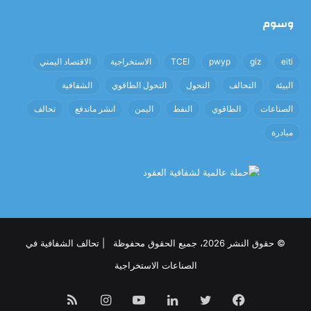
وسوم
eiti
giz
pwyp
TCEI
الاستخراجية
الاقتصاد اليمني
البيئة
التحالف
التحول
التحول الطاقوي
الشفافية
الصناعات
الطاقوي
النفط
اليمن
انشر ماتدفع
تحالف
مبادرة
© حقوق النشر 2026، جميع الحقوق محفوظة | تحالف الشفافية في
الصناعات الاستخراجية
فيسبوك
تويتر
لينكدإن
يوتيوب
انستقرام
ملخص