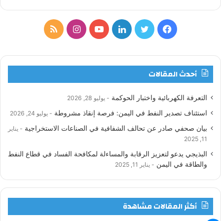
ف
ت
ل
ي
ا
م
ي
و
ي
و
ن
ل
س
ي
ن
ت
س
خ
أحدث المقالات
ب
ت
ك
ي
ت
ص
التعرفة الكهربائية واختبار الحوكمة
يوليو 28, 2026
و
ر
د
و
ق
ا
استئناف تصدير النفط في اليمن: فرصة إنقاذ مشروطة
يوليو 24, 2026
ك
إ
ب
ر
ل
بيان صحفي صادر عن تحالف الشفافية في الصناعات الاستخراجية
يناير
11, 2025
ن
ا
م
البذيجي يدعو لتعزيز الرقابة والمساءلة لمكافحة الفساد في قطاع النفط
والطاقة في اليمن
يناير 11, 2025
م
و
ق
أكثر المقالات مشاهدة
ع