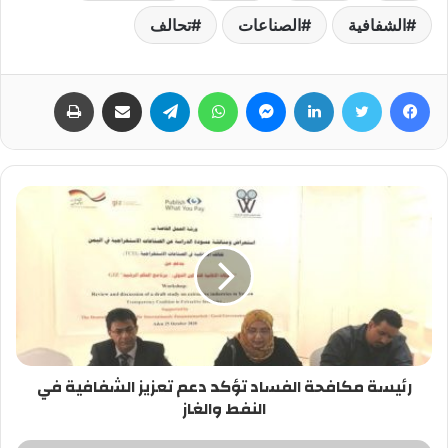
الشفافية
الصناعات
تحالف
فيسبوك
تويتر
لينكدإن
ماسنجر
واتساب
تيلقرام
مشاركة عبر البريد
طباعة
رئيسة مكافحة الفساد تؤكد دعم تعزيز الشفافية في
النفط والغاز