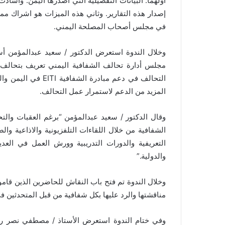
اولهما: البيانات التفصيلية التي أصدرها اليمن. واشاد
إصدار هذه التقارير. وثاني هذه الميزات هو اشراك مم
في مجلس أصحاب المصلحة اليمني
.
وخلال الندوة استعرض الدكتور / سعيد عبدالمؤمن أ
مجلس أدارة تحالف الشفافية اليمني تعريف بتحالف 
التحالف في دعم مبادرة الشفافية
EITI
في اليمن والت
المزيد من الدعم لاستمرار عمل التحالف
.
وقال الدكتور / سعيد عبدالمؤمن “برغم العقبات والتح
الشفافية من خلال اللقاءات التلفزيونية والاذاعية وا
التعريفية والدورات التدريبية وورش العمل في العد
والدولية
”.
وخلال الندوة تم فتح باب النقاش للحاضرين الذين قامو
مناقشتها والرد عليها بكل شفافية من قبل المتحدثين ف
وفي ختام الندوة استعرض الأستاذ / مصطفي نصر رئ