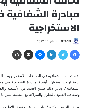
تحالف الشفافية يع
مبادرة الشفافية ف
الاستخراجية
TCEI
ت
يناير 14, 2022
ا
فيسبوك
تويتر
لينكدإن
ماسنجر
مشاركة عبر البريد
طباعة
ب
ع
ع
ل
أقام تحالف الشفافية في الصناعات الاستخراجية – الي
ى
ندوة اونلاين بعنوان “أهمية مبادرة الشفافية في م
ت
و
الشفافية”. ويأتي ذلك ضمن العديد من الأنشطة وال
ي
وشفافية العقود بالتعاون والشراكة مع منظمة انشر ما ت
ت
ر
وحضر الندوة الدكتور/ بيار سعادة المنسق الإقليمي ل