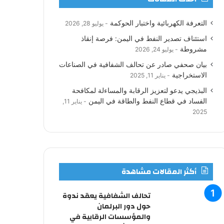
ب
ت
ك
ي
ت
ص
التعرفة الكهربائية واختبار الحوكمة
يوليو 28, 2026
و
ر
د
و
ق
ا
استئناف تصدير النفط في اليمن: فرصة إنقاذ
ك
إ
ب
ر
ل
مشروطة
يوليو 24, 2026
بيان صحفي صادر عن تحالف الشفافية في الصناعات
ن
ا
م
الاستخراجية
يناير 11, 2025
م
و
البذيجي يدعو لتعزيز الرقابة والمساءلة لمكافحة
الفساد في قطاع النفط والطاقة في اليمن
يناير 11,
ق
2025
ع
R
S
أكثر المقالات مشاهدة
S
تحالف الشفافية يعقد ندوة
حول دور البرلمان
والمؤسسات الرقابية في