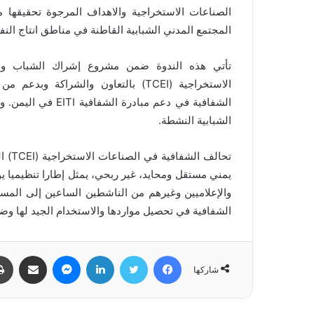
الصناعات الاستخراجية والاهداف المرجوة تحقيقها
المجتمع المدني الشبابية القاطنة في مناطق انتاج النف
تأتي هذه الندوة ضمن مشروع إشراك الشباب وشف
الاستخراجية
(TCEI)
بالتعاون والشراكة وبدعم من 
الشفافية في دعم مبادرة الشفافية
EITI
في اليمن. 
الشبابية النشطة
.
تحالف الشفافية في الصناعات الاستخراجية
(TCEI)
ا
يمني مستقل ومحايد، غير ربحي، يمثل إطارا تنظيميا يو
والإعلاميين وغيرهم من الناشطين الساعين إلى المس
الشفافية في تحصيل مواردها والاستخدام الجيد لها و
فيسبوك
تويتر
لينكدإن
ماسنجر
مشاركة عبر البريد
شاركها