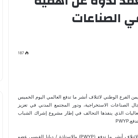
قد ندوة عن أهمية
ي الصناعات
187
من الفرع الوطني لائتلاف أنشر ما تدفع العالمي اليوم الخميس
جال الصناعات الاستخراجية، ودور المجتمع المدني في تعزيز
فعاليات الذي ينفذها التحالف في إطار مشروع إشراك الشباب
دفع
PWYP.
ائتلاف أنشر ما تدفع
(PWYP)
والاستاذة / ديانا القيسي عضو