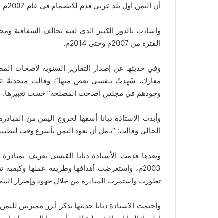
أن اليمن اول بلد عربي قدم للانضمام في عام 2007م لمبادرة الشفافية في الصناعات الاستخراجية
وأشادت بالدور الكبير الذي لعبه تحالف الشفافية و
الفترة من 2007م وحتى 2014م
.
وفي حديثها عن إصدار التقارير السنوية لأصحاب المص
معارك، شَهِدتُ بنفسي بعض منها”، وقالت متحدثةً عن
وجودهم في مجلس اصاحب المصلحة” حسب تعبيرها
.
وأبدت الاستاذة ديانا أسفها لخروج اليمن من المبادر
الحالي وقالت: “نأمل أن تعود اليمن بأسرع وقت لتطبيق
وبعدها قدمت الأستاذة ديانا القيسي تعريف بمبادرة 
2003م، واستعرضت أهدافها وطريقة عملها وكيفية تط
تطورت واستمرت المبادرة من خلال جهود وإصرار المج
وأختمت الاستاذة ديانا حديثها بذكر أبرز مميزتين لليم