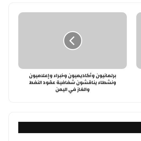
برلمانيون وأكاديميون وخبراء وإعلاميون
ونشطاء يناقشون شفافية عقود النفط
والغاز في اليمن