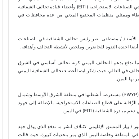
ي الصناعات الاستخراجية
(EITI)
وأعضاء قيادة تحالف الشفافية
شطاء وممثلي منظمات المجتمع المدني من عدة محافظات في
بل الأستاذ / مصطفى نصر رئيس تحالف الشفافية في الصناعات
يضا اجندة الندوة للحاضرين وملخص لأنشطة التحالف وأهدافه
.
شر ما تدفع بدعم التحالف اليمني كونه تحالف أساسي في الشرق
سط وائتلاف أنشر ما تدفع العالمي الذي يضم 52 تحالف في العالم، حيث شكر ايضا أعضاء تحالف الشفافية اليمني
ر بها اليمن
.
(PWYP
مستعرضا أنشطتها في منطقة الشرق الأوسط وشمال
لرِّقابة على قطاع الصناعات الاستخراجية، بالإضافة إلى جهود
 دعم مبادرة الشفافية
(EITI)
في اليمن
.
ور / بيار المنسق الإقليمي لائتلاف انشر ما تدفع الذي يبذل جهد
 في المنطقة وخاصة اليمن الذي يمر بتحديات كبيرة. حيث قالت