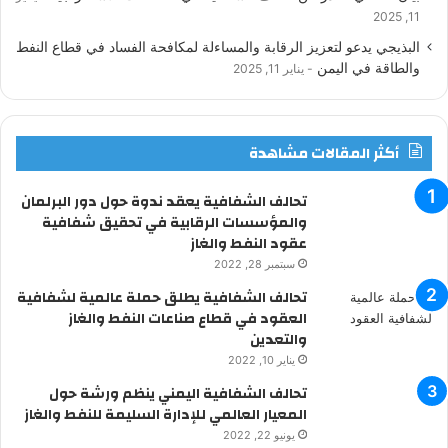
11, 2025
ن
ا
م
البذيجي يدعو لتعزيز الرقابة والمساءلة لمكافحة الفساد في قطاع النفط
والطاقة في اليمن
يناير 11, 2025
م
و
ق
أكثر المقالات مشاهدة
ع
R
تحالف الشفافية يعقد ندوة حول دور البرلمان
والمؤسسات الرقابية في تحقيق شفافية
S
عقود النفط والغاز
سبتمبر 28, 2022
S
تحالف الشفافية يطلق حملة عالمية لشفافية
العقود في قطاع صناعات النفط والغاز
والتعدين
يناير 10, 2022
تحالف الشفافية اليمني ينظم ورشة حول
المعيار العالمي للإدارة السليمة للنفط والغاز
يونيو 22, 2022