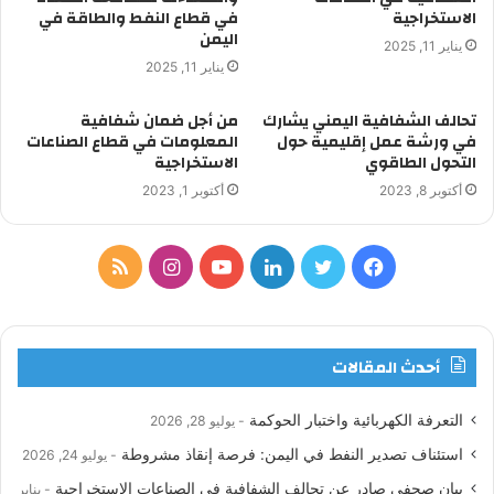
الاستخراجية
في قطاع النفط والطاقة في
اليمن
يناير 11, 2025
يناير 11, 2025
تحالف الشفافية اليمني يشارك
من أجل ضمان شفافية
في ورشة عمل إقليمية حول
المعلومات في قطاع الصناعات
التحول الطاقوي
الاستخراجية
أكتوبر 8, 2023
أكتوبر 1, 2023
ف
ت
ل
ي
ا
م
ي
و
ي
و
ن
ل
س
ي
ن
ت
س
خ
أحدث المقالات
ب
ت
ك
ي
ت
ص
التعرفة الكهربائية واختبار الحوكمة
يوليو 28, 2026
و
ر
د
و
ق
ا
استئناف تصدير النفط في اليمن: فرصة إنقاذ مشروطة
يوليو 24, 2026
ك
إ
ب
ر
ل
بيان صحفي صادر عن تحالف الشفافية في الصناعات الاستخراجية
يناير